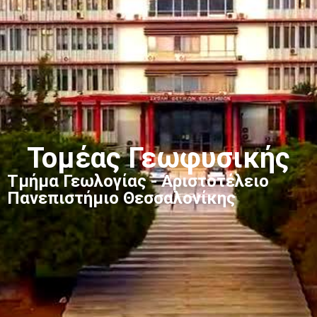
Τομέας Γεωφυσικής
Τμήμα Γεωλογίας - Αριστοτέλειο
Πανεπιστήμιο Θεσσαλονίκης